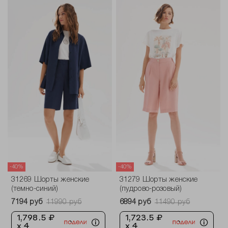
-40%
-40%
31269 Шорты женские
31279 Шорты женские
(темно-синий)
(пудрово-розовый)
7194 руб
11990 руб
6894 руб
11490 руб
1,798.5 ₽
1,723.5 ₽
x 4
x 4