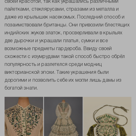
своей красотой, так как украшались различными
пайетками, стеклярусами, стразами из металла и
даже из крылышек насекомых. Последний способ и
позаимствовали британцы. Они привозили блестящих
индийских жуков златок, просверливали в крыльях
две дырочки и украшали платья, сумки и все
возможные предметы гардероба. Ввиду своей
схожести с изумрудами такой способ быстро обрёл
популярность и разлетелся среди модниц
викторианской эпохи. Такие украшения были
дорогими и позволить себе их могли лишь дамы из
богатой знати.