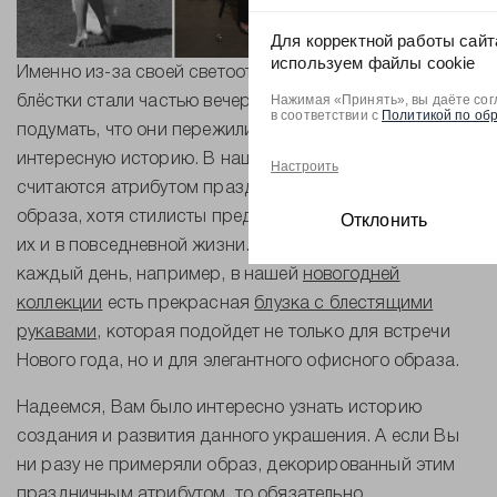
Для корректной работы сайт
используем файлы cookie
Именно из-за своей светоотражающей способности
Нажимая «Принять», вы даёте сог
блёстки стали частью вечерних нарядов, и кто бы мог
в соответствии с
Политикой по об
подумать, что они пережили такую долгую и
интересную историю. В наши дни пайетки всё ещё
Настроить
считаются атрибутом праздничного или светского
образа, хотя стилисты предлагают не бояться носить
Отклонить
их и в повседневной жизни. Почему бы не блистать
каждый день, например, в нашей
новогодней
коллекции
есть прекрасная
блузка с блестящими
рукавами
, которая подойдет не только для встречи
Нового года, но и для элегантного офисного образа.
Надеемся, Вам было интересно узнать историю
создания и развития данного украшения. А если Вы
ни разу не примеряли образ, декорированный этим
праздничным атрибутом, то обязательно