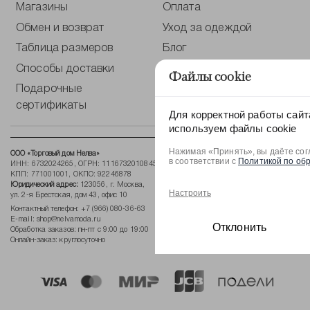
Магазины
Оплата
Обмен и возврат
Уход за одеждой
Таблица размеров
Блог
Способы доставки
Публичная оферта
Файлы cookie
Подарочные
Политика по обработке
сертификаты
персональных данных
Для корректной работы сайт
используем файлы cookie
Нажимая «Принять», вы даёте сог
ООО «Торговый дом Нелва»
в соответствии с
Политикой по об
ИНН: 6732024265, ОГРН: 1116732010845,
КПП: 771001001, ОКПО: 92246878
Юридический адрес:
123056, г. Москва,
Настроить
ул. 2-я Брестская, дом 43, офис 10
Контактный телефон:
+7 (966) 080-36-63
E-mail:
shop@nelvamoda.ru
Отклонить
Обработка заказов: пн-пт с 9:00 до 19:00
Онлайн-заказ: круглосуточно