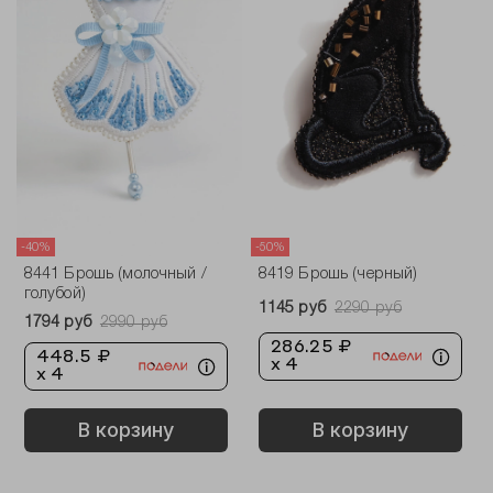
-40%
-50%
8441 Брошь (молочный /
8419 Брошь (черный)
голубой)
1145 руб
2290 руб
1794 руб
2990 руб
286.25 ₽
448.5 ₽
x 4
x 4
В корзину
В корзину