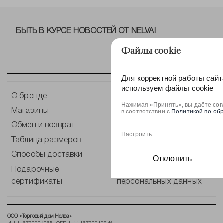
БЫТЬ В КУРСЕ НОВОСТЕЙ ОТ NELVA!
Файлы cookie
Для корректной работы сайт
используем файлы cookie
О бренде
Контакты
Нажимая «Принять», вы даёте сог
Магазины
Оплата
в соответствии с
Политикой по об
Обмен и возврат
Уход за одеждой
Настроить
Таблица размеров
Блог
Способы доставки
Публичная оферта
Отклонить
Подарочные
Политика по обработке
сертификаты
персональных данных
ООО «Торговый дом Нелва»