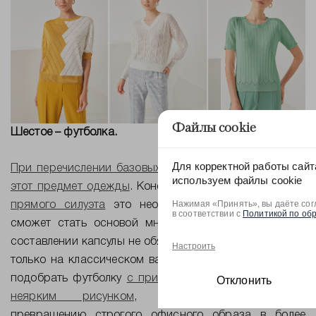
Файлы cookie
Шестое – футболка.
Для корректной работы сайт
При перечислении базовых вещей мы уже упоминали
используем файлы cookie
этот предмет одежды
. Конечно иметь
белую футболку
Нажимая «Принять», вы даёте сог
прямого силуэта
это необходимость, так как она
в соответствии с
Политикой по об
сможет стать основой множества образов, но при
составлении капсулы не обязательно останавливаться
Настроить
только на классическом варианте. Например, можно
подобрать футболку
с принтом в цвет капсулы
или
с
Отклонить
неярким рисунком
, который способствует
превращению строгого офисного образа в более