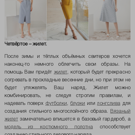
Четвёртое – жилет.
После зимы и тёплых объёмных свитеров хочется
наконец-то немного облегчить свои образы. На
помощь Вам придёт
жилет
, который будет прекрасно
согревать в прохладные весенние дни, но при этом не
будет утяжелять Ваш наряд. Жилет можно
комбинировать, не следуя строгим правилам, и
надевать поверх
футболки
,
блузки
или
лонгслива
для
создания стильного многослойного образа.
Вязаный
жилет
замечательно впишется в базовый гардероб, а
модель из костюмного полотна
способствует
созданию стильного делового наряда.