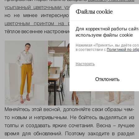
усыпанный цветочными узорами
или более простую,
Файлы cookie
но не менее интересную
модель с дизайнерским
цветочным принтом на рукавах
. В любом случае
Для корректной работы сайт
тёплое весеннее настроение Вам обеспечено.
используем файлы cookie
Нажимая «Принять», вы даёте сог
в соответствии с
Политикой по об
Настроить
Отклонить
Меняйтесь этой весной, дополняйте свои образы чем-
то новым и непривычным. Не бойтесь выделяться из
толпы и создавать яркие сочетания. Весна – лучшее
время для обновлений. Поэтому заходите в раздел