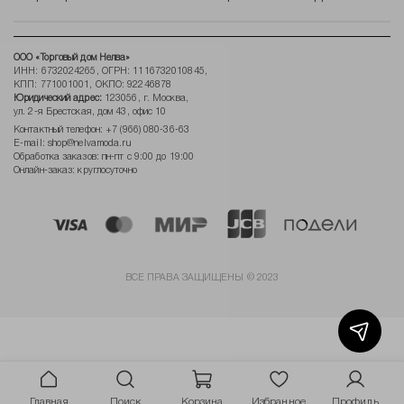
ООО «Торговый дом Нелва»
ИНН: 6732024265, ОГРН: 1116732010845,
КПП: 771001001, ОКПО: 92246878
Юридический адрес:
123056, г. Москва,
ул. 2-я Брестская, дом 43, офис 10
Контактный телефон:
+7 (966) 080-36-63
E-mail:
shop@nelvamoda.ru
Обработка заказов: пн-пт с 9:00 до 19:00
Онлайн-заказ: круглосуточно
ВСЕ ПРАВА ЗАЩИЩЕНЫ © 2023
Главная
Поиск
Корзина
Избранное
Профиль