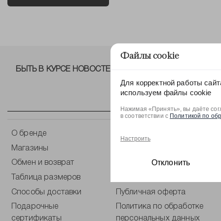
Файлы cookie
БЫТЬ В КУРСЕ НОВОСТЕЙ ОТ NELVA!
Для корректной работы сайт
используем файлы cookie
Нажимая «Принять», вы даёте сог
в соответствии с
Политикой по об
О бренде
Контакты
Настроить
Магазины
Оплата
Отклонить
Обмен и возврат
Уход за одеждой
Таблица размеров
Блог
Способы доставки
Публичная оферта
Подарочные
Политика по обработке
сертификаты
персональных данных