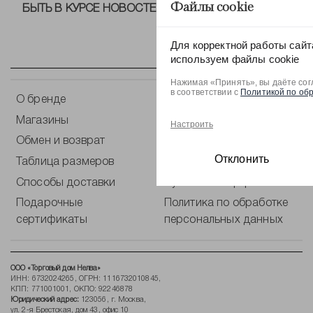
Файлы cookie
БЫТЬ В КУРСЕ НОВОСТЕЙ ОТ NELVA!
Для корректной работы сайт
используем файлы cookie
Нажимая «Принять», вы даёте сог
в соответствии с
Политикой по об
О бренде
Контакты
Магазины
Оплата
Настроить
Обмен и возврат
Уход за одеждой
Отклонить
Таблица размеров
Блог
Способы доставки
Публичная оферта
Подарочные
Политика по обработке
сертификаты
персональных данных
ООО «Торговый дом Нелва»
ИНН: 6732024265, ОГРН: 1116732010845,
КПП: 771001001, ОКПО: 92246878
Юридический адрес:
123056, г. Москва,
ул. 2-я Брестская, дом 43, офис 10