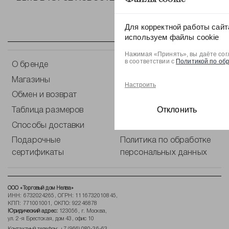
Для корректной работы сайт
используем файлы cookie
Нажимая «Принять», вы даёте сог
в соответствии с
Политикой по об
О бренде
Контакты
Магазины
Оплата
Настроить
Обмен и возврат
Уход за одеждой
Отклонить
Таблица размеров
Блог
Способы доставки
Публичная оферта
Подарочные
Политика по обработке
сертификаты
персональных данных
ООО «Торговый дом Нелва»
ИНН: 6732024265, ОГРН: 1116732010845,
КПП: 771001001, ОКПО: 92246878
Юридический адрес:
123056, г. Москва,
ул. 2-я Брестская, дом 43, офис 10