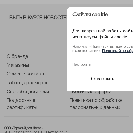
Файлы cookie
БЫТЬ В КУРСЕ НОВОСТЕЙ ОТ NELVA!
Для корректной работы сайт
используем файлы cookie
Нажимая «Принять», вы даёте сог
в соответствии с
Политикой по об
О бренде
Контакты
Настроить
Магазины
Оплата
Обмен и возврат
Уход за одеждой
Отклонить
Таблица размеров
Блог
Способы доставки
Публичная оферта
Подарочные
Политика по обработке
сертификаты
персональных данных
ООО «Торговый дом Нелва»
ИНН: 6732024265, ОГРН: 1116732010845,