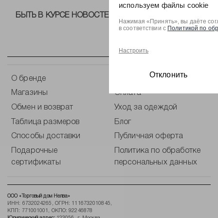
используем файлы cookie
БЫТЬ В КУРСЕ НОВОСТЕЙ ОТ NELVA!
Нажимая «Принять», вы даёте сог
в соответствии с
Политикой по об
Настроить
Отклонить
О бренде
Контакты
Магазины
Оплата
Обмен и возврат
Уход за одеждой
Таблица размеров
Блог
Способы доставки
Публичная оферта
Подарочные
Политика по обработке
сертификаты
персональных данных
ООО «Торговый дом Нелва»
ИНН: 6732024265, ОГРН: 1116732010845,
КПП: 771001001, ОКПО: 92246878