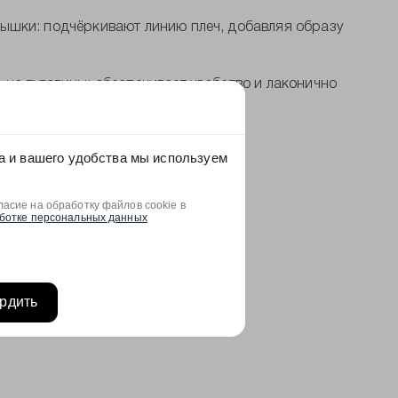
ышки: подчёркивают линию плеч, добавляя образу
на пуговицы: обеспечивает удобство и лаконично
мпозицию.
а и вашего удобства мы используем
асие на обработку файлов cookie в
ботке персональных данных
рдить