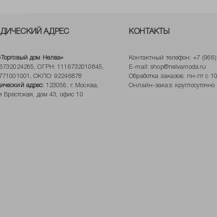
ДИЧЕСКИЙ АДРЕС
КОНТАКТЫ
Торговый дом Нелва»
Контактный телефон:
+7 (966
6732024265, ОГРН: 1116732010845,
E-mail:
shop@nelvamoda.ru
771001001, ОКПО: 92246878
Обработка заказов: пн-пт с 10
ческий адрес:
123056, г. Москва,
Онлайн-заказ: круглосуточно
-я Брестская, дом 43, офис 10