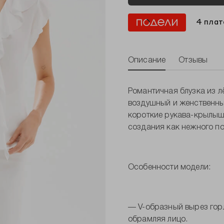
4 плат
Описание
Отзывы
Романтичная блузка из л
воздушный и женственны
короткие рукава-крылышк
создания как нежного по
Особенности модели:
— V-образный вырез горл
обрамляя лицо.