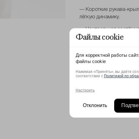
— Короткие рукава-крыл
лёгкую динамику.
— Центральная застёжка 
Файлы cookie
вписывается в общую ко
Для корректной работы сайт
файлы cookie
Нажимая «Принять», вы даёте согл
Состав: ПЭ - 100%
соответствии с
Политикой по обра
Настроить
Отклонить
Подтве
Оставить отзыв