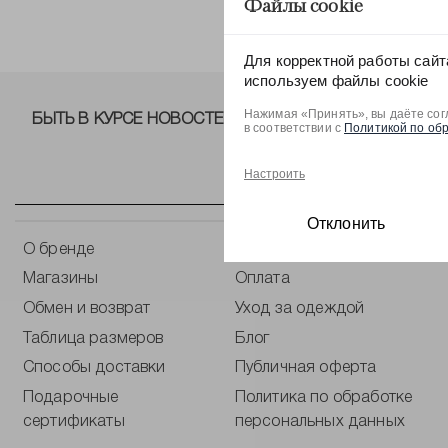
Файлы cookie
Для корректной работы сайт
используем файлы cookie
Нажимая «Принять», вы даёте сог
БЫТЬ В КУРСЕ НОВОСТЕЙ ОТ NELVA!
в соответствии с
Политикой по об
Настроить
Отклонить
О бренде
Контакты
Магазины
Оплата
Обмен и возврат
Уход за одеждой
Таблица размеров
Блог
Способы доставки
Публичная оферта
Подарочные
Политика по обработке
сертификаты
персональных данных