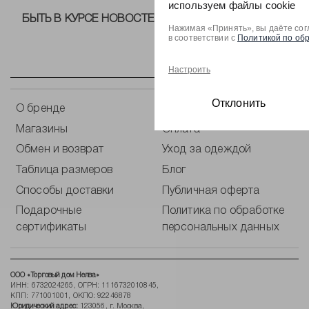
используем файлы cookie
БЫТЬ В КУРСЕ НОВОСТЕЙ ОТ NELVA!
Нажимая «Принять», вы даёте сог
в соответствии с
Политикой по об
Настроить
Отклонить
О бренде
Контакты
Магазины
Оплата
Обмен и возврат
Уход за одеждой
Таблица размеров
Блог
Способы доставки
Публичная оферта
Подарочные
Политика по обработке
сертификаты
персональных данных
ООО «Торговый дом Нелва»
ИНН: 6732024265, ОГРН: 1116732010845,
КПП: 771001001, ОКПО: 92246878
Юридический адрес:
123056, г. Москва,