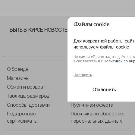
Файлы cookie
БЫТЬ В КУРСЕ НОВОСТЕЙ ОТ NELVA!
Для корректной работы сайт
используем файлы cookie
Нажимая «Принять», вы даёте сог
в соответствии с
Политикой по об
О бренде
Контакты
Настроить
Магазины
Оплата
Обмен и возврат
Уход за одеждой
Отклонить
Таблица размеров
Блог
Способы доставки
Публичная оферта
Подарочные
Политика по обработке
сертификаты
персональных данных