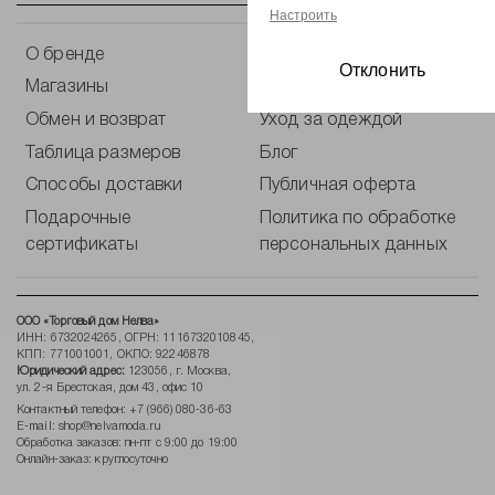
Настроить
О бренде
Контакты
Отклонить
Магазины
Оплата
Обмен и возврат
Уход за одеждой
Таблица размеров
Блог
Способы доставки
Публичная оферта
Подарочные
Политика по обработке
сертификаты
персональных данных
ООО «Торговый дом Нелва»
ИНН: 6732024265, ОГРН: 1116732010845,
КПП: 771001001, ОКПО: 92246878
Юридический адрес:
123056, г. Москва,
ул. 2-я Брестская, дом 43, офис 10
Контактный телефон:
+7 (966) 080-36-63
E-mail:
shop@nelvamoda.ru
Обработка заказов: пн-пт с 9:00 до 19:00
Онлайн-заказ: круглосуточно