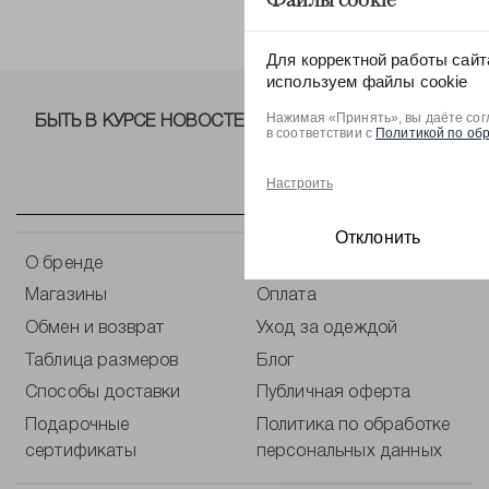
Файлы cookie
Для корректной работы сайт
используем файлы cookie
Нажимая «Принять», вы даёте сог
БЫТЬ В КУРСЕ НОВОСТЕЙ ОТ NELVA!
в соответствии с
Политикой по об
Настроить
Отклонить
О бренде
Контакты
Магазины
Оплата
Обмен и возврат
Уход за одеждой
Таблица размеров
Блог
Способы доставки
Публичная оферта
Подарочные
Политика по обработке
сертификаты
персональных данных