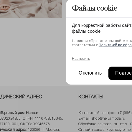
Файлы cookie
Состав: ПЭ - 100%
Для корректной работы сайт
файлы cookie
Нажимая «Принять», вы даёте согл
соответствии с
Политикой по обра
Оставить отзыв
Настроить
Отклонить
Подтве
ДИЧЕСКИЙ АДРЕС
КОНТАКТЫ
Торговый дом Нелва»
Контактный телефон:
+7 (966
6732024265, ОГРН: 1116732010845,
E-mail:
shop@nelvamoda.ru
771001001, ОКПО: 92246878
Обработка заказов: пн-пт с 10
ческий адрес:
123056, г. Москва,
Онлайн-заказ: круглосуточно