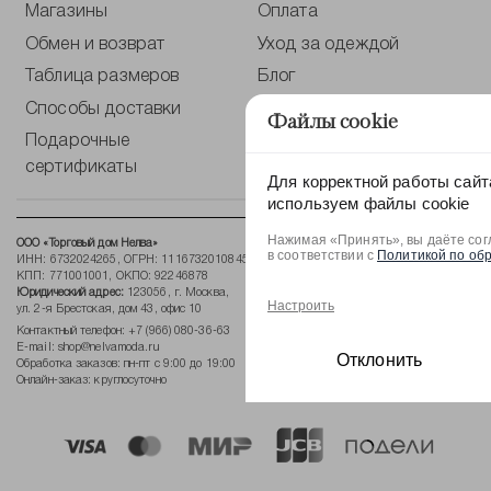
Магазины
Оплата
Обмен и возврат
Уход за одеждой
Таблица размеров
Блог
Способы доставки
Публичная оферта
Файлы cookie
Подарочные
Политика по обработке
сертификаты
персональных данных
Для корректной работы сайт
используем файлы cookie
Нажимая «Принять», вы даёте сог
ООО «Торговый дом Нелва»
в соответствии с
Политикой по об
ИНН: 6732024265, ОГРН: 1116732010845,
КПП: 771001001, ОКПО: 92246878
Юридический адрес:
123056, г. Москва,
Настроить
ул. 2-я Брестская, дом 43, офис 10
Контактный телефон:
+7 (966) 080-36-63
E-mail:
shop@nelvamoda.ru
Отклонить
Обработка заказов: пн-пт с 9:00 до 19:00
Онлайн-заказ: круглосуточно