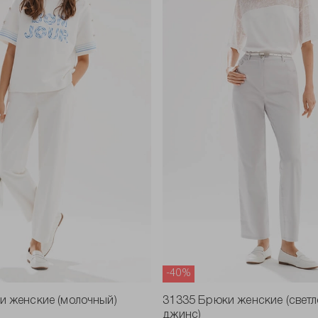
-40%
и женские (молочный)
31335 Брюки женские (свет
джинс)