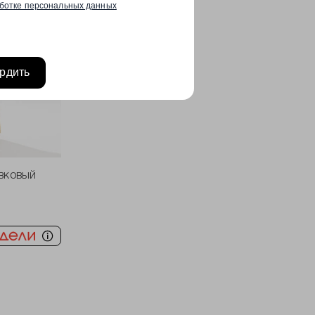
ботке персональных данных
рдить
вковый