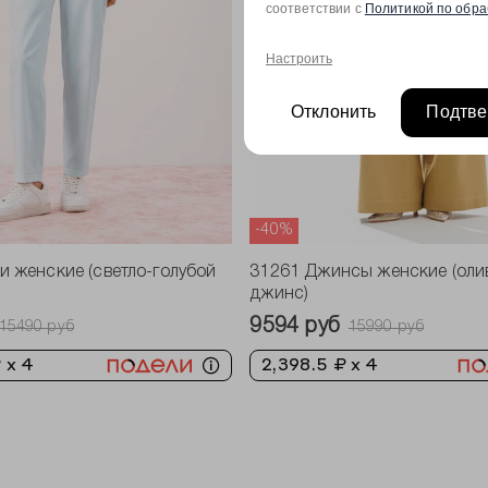
соответствии с
Политикой по обра
Настроить
Отклонить
Подтве
-40%
 женские (светло-голубой
31261 Джинсы женские (оли
джинс)
9594 руб
15490 руб
15990 руб
 x 4
2,398.5 ₽ x 4