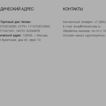
ДИЧЕСКИЙ АДРЕС
КОНТАКТЫ
Торговый дом Нелва»
Контактный телефон:
+7 (966
6732024265, ОГРН: 1116732010845,
E-mail:
shop@nelvamoda.ru
771001001, ОКПО: 92246878
Обработка заказов: пн-пт с 10
ческий адрес:
123056, г. Москва,
Онлайн-заказ: круглосуточно
-я Брестская, дом 43, офис 10