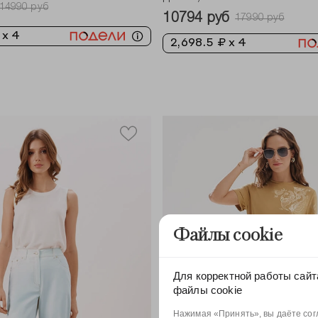
14990 руб
10794 руб
17990 руб
 x 4
2,698.5 ₽ x 4
Файлы cookie
Для корректной работы сайт
файлы cookie
Нажимая «Принять», вы даёте согл