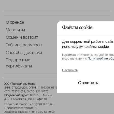
О бренде
Контакты
Файлы cookie
Магазины
Оплата
Обмен и возврат
Уход за одеждой
Для корректной работы сайт
Таблица размеров
Блог
используем файлы cookie
Способы доставки
Публичная оферта
Нажимая «Принять», вы даёте сог
в соответствии с
Политикой по об
Подарочные
Политика по обработке
сертификаты
персональных данных
Настроить
Отклонить
ООО «Торговый дом Нелва»
ИНН: 6732024265, ОГРН: 1116732010845,
КПП: 771001001, ОКПО: 92246878
Юридический адрес:
123056, г. Москва,
ул. 2-я Брестская, дом 43, офис 10
Контактный телефон:
+7 (966) 080-36-63
E-mail:
shop@nelvamoda.ru
Обработка заказов: пн-пт с 9:00 до 19:00