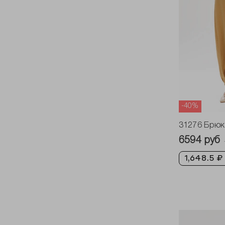
-40%
31276 Брюк
6594 руб
1,648.5 ₽