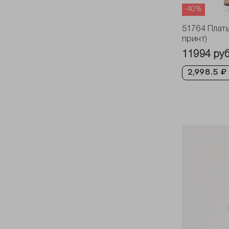
-40%
51764 Плат
принт)
11994 ру
2,998.5 ₽