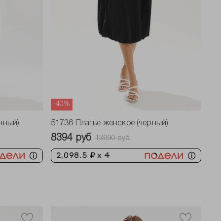
-40%
чный)
51736 Платье женское (черный)
8394 руб
13990 руб
2,098.5 ₽ x 4