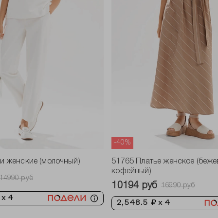
-40%
и женские (молочный)
51765 Платье женское (беже
кофейный)
14990 руб
10194 руб
16990 руб
 x 4
2,548.5 ₽ x 4