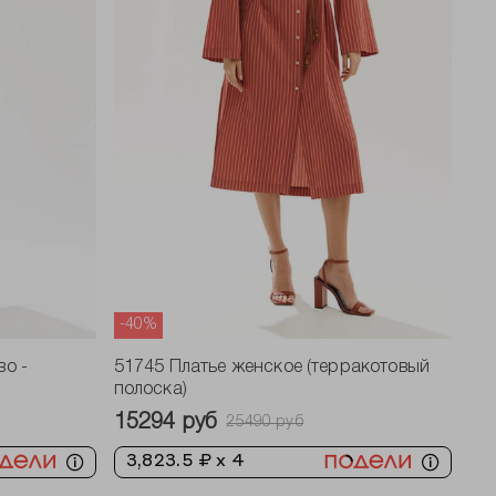
-40%
во -
51745 Платье женское (терракотовый
полоска)
15294 руб
25490 руб
3,823.5 ₽ x 4