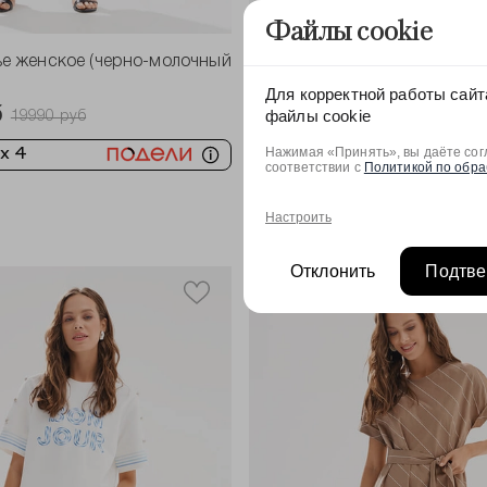
-40%
Файлы cookie
ье женское (черно-молочный
1988 Жилет женский (отбеле
Для корректной работы сайт
8994 руб
14990 руб
файлы cookie
б
19990 руб
2,248.5 ₽ x 4
Нажимая «Принять», вы даёте согл
 x 4
соответствии с
Политикой по обра
Настроить
Отклонить
Подтве