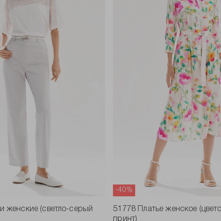
-40%
и женские (светло-серый
51778 Платье женское (цвет
принт)