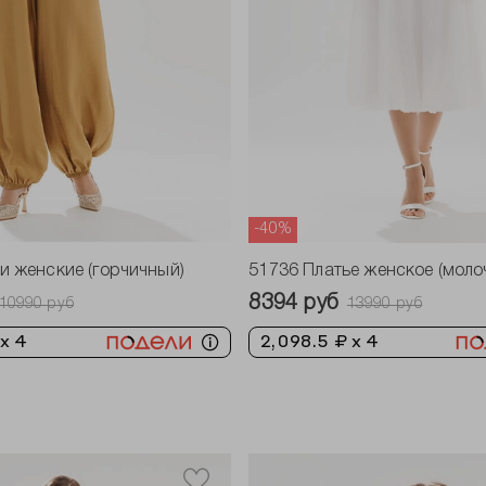
-40%
и женские (горчичный)
51736 Платье женское (моло
8394 руб
10990 руб
13990 руб
 x 4
2,098.5 ₽ x 4