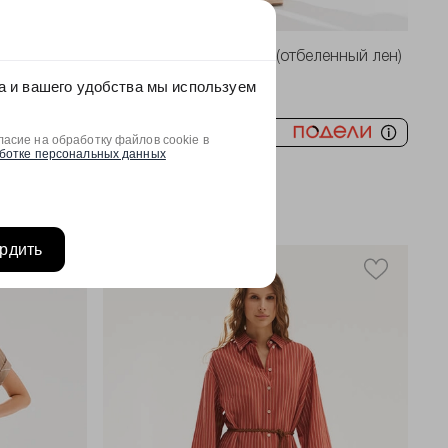
-40%
нный лен)
31274 Брюки женские (отбеленный лен)
а и вашего удобства мы используем
7194 руб
11990 руб
1,798.5 ₽ x 4
асие на обработку файлов cookie в
ботке персональных данных
рдить