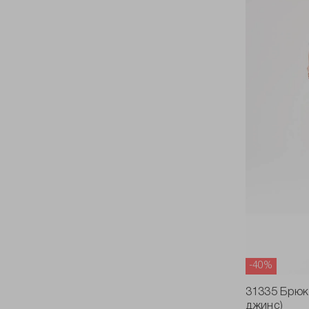
-40%
31335 Брюк
джинс)